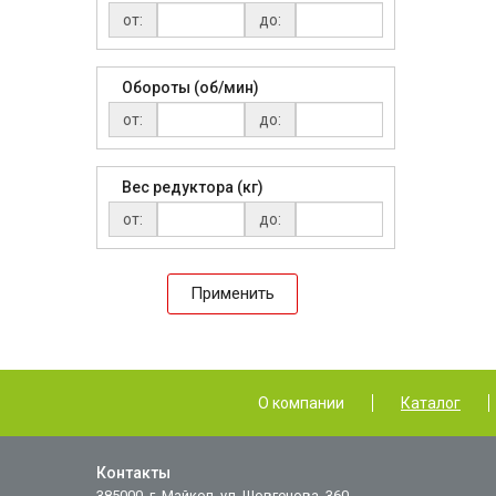
от:
до:
Обороты (об/мин)
от:
до:
Вес редуктора (кг)
от:
до:
Применить
О компании
Каталог
Контакты
385000, г. Майкоп, ул. Шовгенова, 360