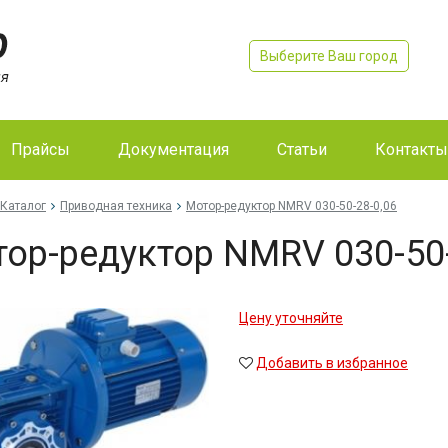
Выберите Ваш город
Прайсы
Документация
Статьи
Контакты
Каталог
Приводная техника
Мо­тор-ре­дук­тор NMRV 030-50-28-0,06
тор-ре­дук­тор NMRV 030-50
Цену уточняйте
Добавить в избранное